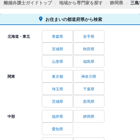
離婚弁護士ガイドトップ
地域から専門家を探す
静岡県
三島
お住まいの都道府県から検索
北海道・東北
青森県
岩手県
宮城県
秋田県
山形県
福島県
関東
東京都
神奈川県
埼玉県
千葉県
茨城県
群馬県
中部
福井県
静岡県
愛知県