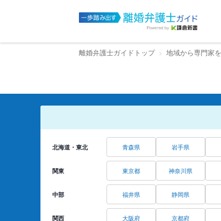
離婚弁護士ガイドトップ
地域から専門家
北海道・東北
青森県
岩手県
関東
東京都
神奈川県
中部
福井県
静岡県
関西
大阪府
京都府