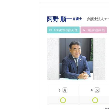
阿野 順一
弁護士
弁護士法人エ
18時以降面談可能
電話相談可能
3
月
4
火