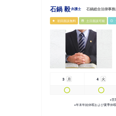
石鍋 毅
弁護士
石鍋総合法律事務
初回面談無料
土日面談可能
3
月
4
火
※営
※年末年始休暇および夏季休