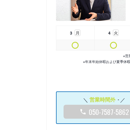
3
月
4
火
※営
※年末年始休暇および夏季休
営業時間外
-
050-7587-5862