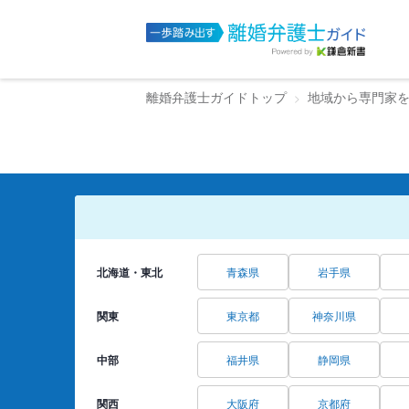
離婚弁護士ガイドトップ
地域から専門家
北海道・東北
青森県
岩手県
関東
東京都
神奈川県
中部
福井県
静岡県
関西
大阪府
京都府