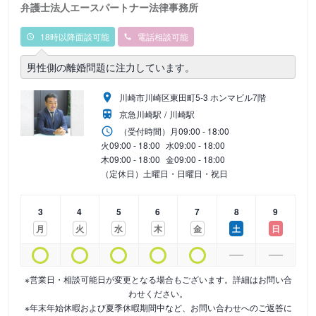
弁護士法人エースパートナー法律事務所
18時以降面談可能
電話相談可能
男性側の離婚問題に注力しています。
川崎市川崎区東田町5-3 ホンマビル7階
京急川崎駅
川崎駅
（受付時間）
月
09:00 - 18:00
火
09:00 - 18:00
水
09:00 - 18:00
木
09:00 - 18:00
金
09:00 - 18:00
（定休日）土曜日・日曜日・祝日
3
4
5
6
7
8
9
月
火
水
木
金
土
日
※営業日・相談可能日が変更となる場合もございます。詳細はお問い合
わせください。
※年末年始休暇および夏季休暇期間中など、お問い合わせへのご返答に