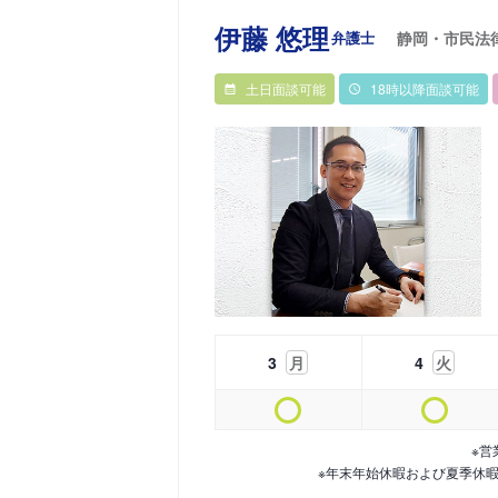
伊藤 悠理
弁護士
静岡・市民法
土日面談可能
18時以降面談可能
3
月
4
火
※営
※年末年始休暇および夏季休