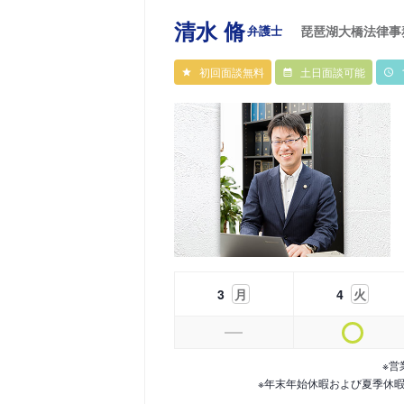
清水 脩
弁護士
琵琶湖大橋法律事
初回面談無料
土日面談可能
3
月
4
火
※営
※年末年始休暇および夏季休