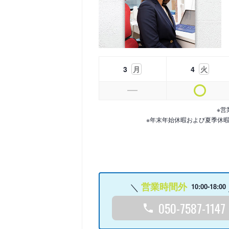
3
月
4
火
※営
※年末年始休暇および夏季休
営業時間外
10:00-18:00
050-7587-1147