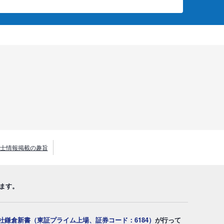
士情報掲載の趣旨
ます。
社鎌倉新書（東証プライム上場、証券コード：6184）
が行って