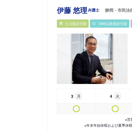
伊藤 悠理
弁護士
静岡・市民法
土日面談可能
18時以降面談可能
3
月
4
火
※営
※年末年始休暇および夏季休