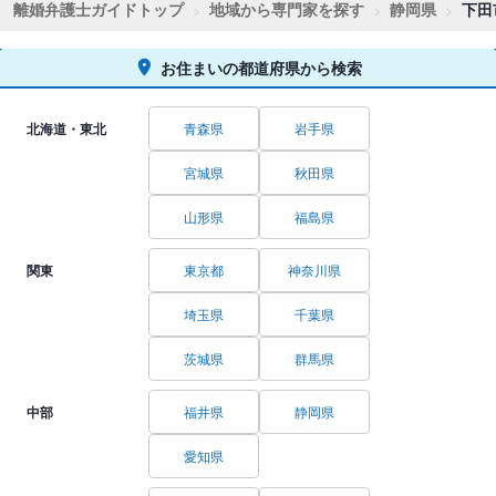
離婚弁護士ガイドトップ
地域から専門家を探す
静岡県
下田
お住まいの都道府県から検索
北海道・東北
青森県
岩手県
宮城県
秋田県
山形県
福島県
関東
東京都
神奈川県
埼玉県
千葉県
茨城県
群馬県
中部
福井県
静岡県
愛知県