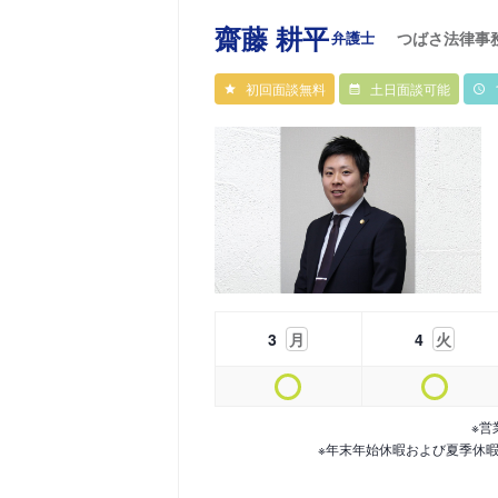
齋藤 耕平
弁護士
つばさ法律事
初回面談無料
土日面談可能
3
月
4
火
※営
※年末年始休暇および夏季休