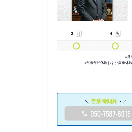
3
月
4
火
※営
※年末年始休暇および夏季休
営業時間外
-
050-7587-6915