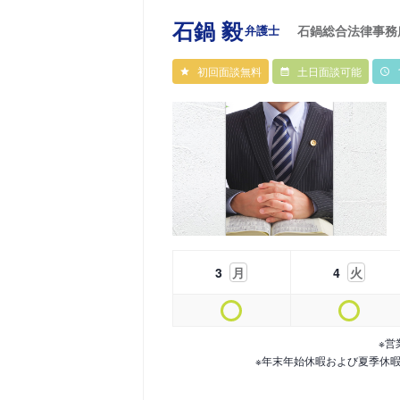
石鍋 毅
弁護士
石鍋総合法律事務
初回面談無料
土日面談可能
3
月
4
火
※営
※年末年始休暇および夏季休