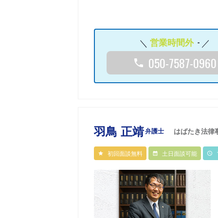
営業時間外
-
050-7587-0960
羽鳥 正靖
弁護士
はばたき法律
初回面談無料
土日面談可能