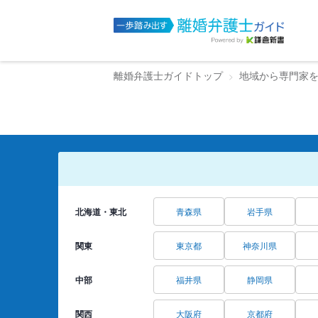
離婚弁護士ガイドトップ
地域から専門家
北海道・東北
青森県
岩手県
関東
東京都
神奈川県
中部
福井県
静岡県
関西
大阪府
京都府