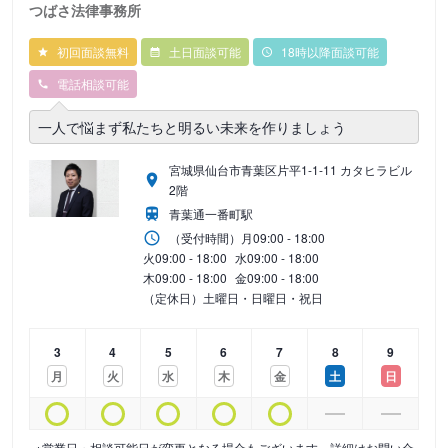
つばさ法律事務所
初回面談無料
土日面談可能
18時以降面談可能
電話相談可能
一人で悩まず私たちと明るい未来を作りましょう
宮城県仙台市青葉区片平1-1-11 カタヒラビル
2階
青葉通一番町駅
（受付時間）
月
09:00 - 18:00
火
09:00 - 18:00
水
09:00 - 18:00
木
09:00 - 18:00
金
09:00 - 18:00
（定休日）土曜日・日曜日・祝日
3
4
5
6
7
8
9
月
火
水
木
金
土
日
※営業日・相談可能日が変更となる場合もございます。詳細はお問い合