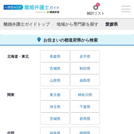
0
検討リスト
離婚弁護士ガイドトップ
地域から専門家を探す
愛媛県
お住まいの都道府県から検索
北海道・東北
青森県
岩手県
宮城県
秋田県
山形県
福島県
関東
東京都
神奈川県
埼玉県
千葉県
茨城県
群馬県
中部
福井県
静岡県