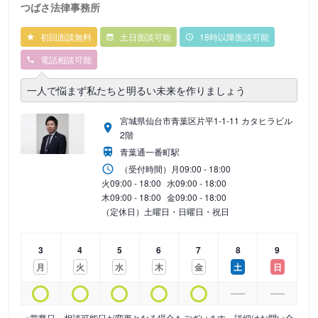
つばさ法律事務所
初回面談無料
土日面談可能
18時以降面談可能
電話相談可能
一人で悩まず私たちと明るい未来を作りましょう
宮城県仙台市青葉区片平1-1-11 カタヒラビル
2階
青葉通一番町駅
（受付時間）
月
09:00 - 18:00
火
09:00 - 18:00
水
09:00 - 18:00
木
09:00 - 18:00
金
09:00 - 18:00
（定休日）土曜日・日曜日・祝日
3
4
5
6
7
8
9
月
火
水
木
金
土
日
※営業日・相談可能日が変更となる場合もございます。詳細はお問い合