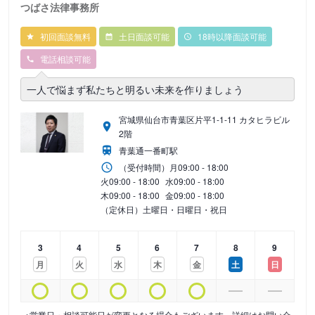
つばさ法律事務所
初回面談無料
土日面談可能
18時以降面談可能
電話相談可能
一人で悩まず私たちと明るい未来を作りましょう
宮城県仙台市青葉区片平1-1-11 カタヒラビル
2階
青葉通一番町駅
（受付時間）
月
09:00 - 18:00
火
09:00 - 18:00
水
09:00 - 18:00
木
09:00 - 18:00
金
09:00 - 18:00
（定休日）土曜日・日曜日・祝日
3
4
5
6
7
8
9
月
火
水
木
金
土
日
※営業日・相談可能日が変更となる場合もございます。詳細はお問い合