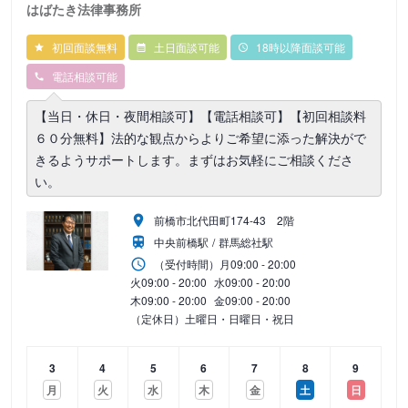
はばたき法律事務所
初回面談無料
土日面談可能
18時以降面談可能
電話相談可能
【当日・休日・夜間相談可】【電話相談可】【初回相談料
６０分無料】法的な観点からよりご希望に添った解決がで
きるようサポートします。まずはお気軽にご相談くださ
い。
前橋市北代田町174-43 2階
中央前橋駅
群馬総社駅
（受付時間）
月
09:00 - 20:00
火
09:00 - 20:00
水
09:00 - 20:00
木
09:00 - 20:00
金
09:00 - 20:00
（定休日）土曜日・日曜日・祝日
3
4
5
6
7
8
9
月
火
水
木
金
土
日