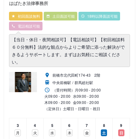
はばたき法律事務所
初回面談無料
土日面談可能
18時以降面談可能
電話相談可能
【当日・休日・夜間相談可】【電話相談可】【初回相談料
６０分無料】法的な観点からよりご希望に添った解決がで
きるようサポートします。まずはお気軽にご相談くださ
い。
前橋市北代田町174-43 2階
中央前橋駅
群馬総社駅
（受付時間）
月
09:00 - 20:00
火
09:00 - 20:00
水
09:00 - 20:00
木
09:00 - 20:00
金
09:00 - 20:00
（定休日）土曜日・日曜日・祝日
3
4
5
6
7
8
9
月
火
水
木
金
土
日