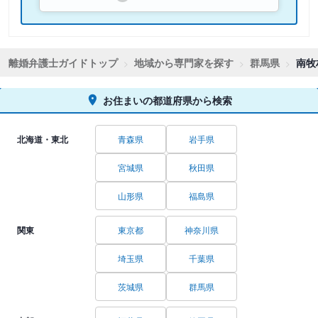
離婚弁護士ガイドトップ
地域から専門家を探す
群馬県
南牧
お住まいの都道府県から検索
北海道・東北
青森県
岩手県
宮城県
秋田県
山形県
福島県
関東
東京都
神奈川県
埼玉県
千葉県
茨城県
群馬県