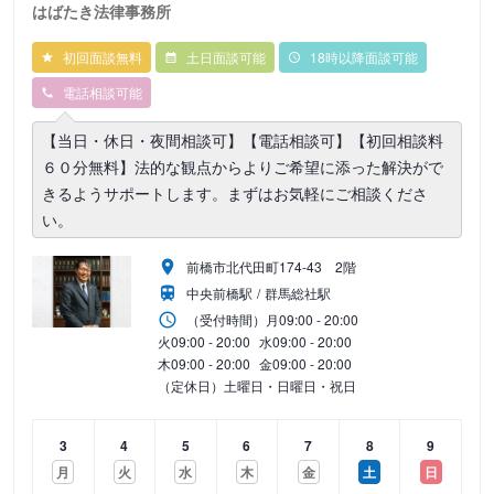
はばたき法律事務所
初回面談無料
土日面談可能
18時以降面談可能
電話相談可能
【当日・休日・夜間相談可】【電話相談可】【初回相談料
６０分無料】法的な観点からよりご希望に添った解決がで
きるようサポートします。まずはお気軽にご相談くださ
い。
前橋市北代田町174-43 2階
中央前橋駅
群馬総社駅
（受付時間）
月
09:00 - 20:00
火
09:00 - 20:00
水
09:00 - 20:00
木
09:00 - 20:00
金
09:00 - 20:00
（定休日）土曜日・日曜日・祝日
3
4
5
6
7
8
9
月
火
水
木
金
土
日