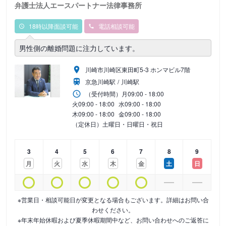
弁護士法人エースパートナー法律事務所
18時以降面談可能
電話相談可能
男性側の離婚問題に注力しています。
川崎市川崎区東田町5-3 ホンマビル7階
京急川崎駅
川崎駅
（受付時間）
月
09:00 - 18:00
火
09:00 - 18:00
水
09:00 - 18:00
木
09:00 - 18:00
金
09:00 - 18:00
（定休日）土曜日・日曜日・祝日
3
4
5
6
7
8
9
月
火
水
木
金
土
日
※営業日・相談可能日が変更となる場合もございます。詳細はお問い合
わせください。
※年末年始休暇および夏季休暇期間中など、お問い合わせへのご返答に