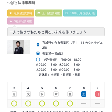
つばさ法律事務所
初回面談無料
土日面談可能
18時以降面談可能
電話相談可能
一人で悩まず私たちと明るい未来を作りましょう
宮城県仙台市青葉区片平1-1-11 カタヒラビル
2階
青葉通一番町駅
（受付時間）
月
09:00 - 18:00
火
09:00 - 18:00
水
09:00 - 18:00
木
09:00 - 18:00
金
09:00 - 18:00
（定休日）土曜日・日曜日・祝日
3
4
5
6
7
8
9
月
火
水
木
金
土
日
※営業日・相談可能日が変更となる場合もございます。詳細はお問い合