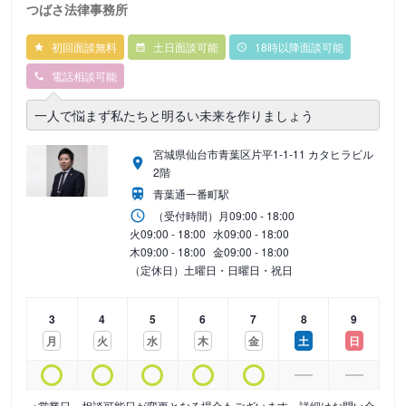
つばさ法律事務所
初回面談無料
土日面談可能
18時以降面談可能
電話相談可能
一人で悩まず私たちと明るい未来を作りましょう
宮城県仙台市青葉区片平1-1-11 カタヒラビル
2階
青葉通一番町駅
（受付時間）
月
09:00 - 18:00
火
09:00 - 18:00
水
09:00 - 18:00
木
09:00 - 18:00
金
09:00 - 18:00
（定休日）土曜日・日曜日・祝日
3
4
5
6
7
8
9
月
火
水
木
金
土
日
※営業日・相談可能日が変更となる場合もございます。詳細はお問い合