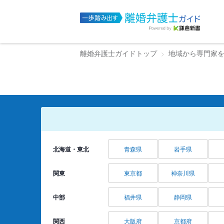
離婚弁護士ガイドトップ
地域から専門家
北海道・東北
青森県
岩手県
関東
東京都
神奈川県
中部
福井県
静岡県
関西
大阪府
京都府