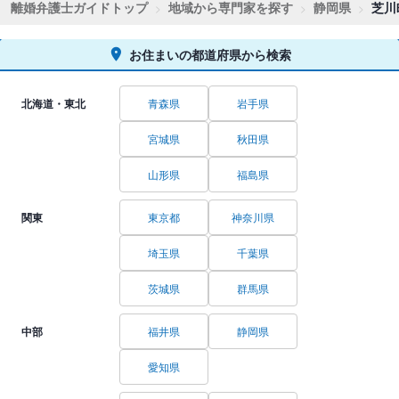
離婚弁護士ガイドトップ
地域から専門家を探す
静岡県
芝川
お住まいの都道府県から検索
北海道・東北
青森県
岩手県
宮城県
秋田県
山形県
福島県
関東
東京都
神奈川県
埼玉県
千葉県
茨城県
群馬県
中部
福井県
静岡県
愛知県