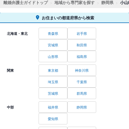
離婚弁護士ガイドトップ
地域から専門家を探す
静岡県
小山
お住まいの都道府県から検索
北海道・東北
青森県
岩手県
宮城県
秋田県
山形県
福島県
関東
東京都
神奈川県
埼玉県
千葉県
茨城県
群馬県
中部
福井県
静岡県
愛知県