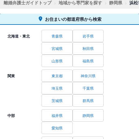
離婚弁護士ガイドトップ
地域から専門家を探す
静岡県
浜松
お住まいの都道府県から検索
北海道・東北
青森県
岩手県
宮城県
秋田県
山形県
福島県
関東
東京都
神奈川県
埼玉県
千葉県
茨城県
群馬県
中部
福井県
静岡県
愛知県