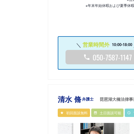
※年末年始休暇および夏季休
営業時間外
10:00-18:00
050-7587-1147
清水 脩
弁護士
琵琶湖大橋法律事
初回面談無料
土日面談可能