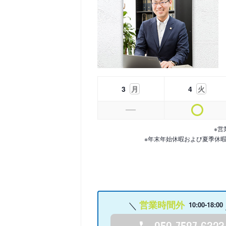
3
月
4
火
※営
※年末年始休暇および夏季休
営業時間外
10:00-18:00
050-7587-6323