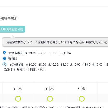
橋法律事務所
18時以降面談可能
琵琶湖大橋のように、ご依頼者様と輝かしい未来をつなぐ架け橋になりたいと
大津市本堅田4-19-39 シャトー・ル・ラック304
堅田駅
（受付時間）
火
10:00 - 18:00
水
10:00 - 18:00
木
10:00 - 18:00
金
10:00 - 1
（定休日）月曜日・日曜日・祝日
5
水
6
木
7
金
業日・相談可能日が変更となる場合もございます。詳細はお問い合わせください。