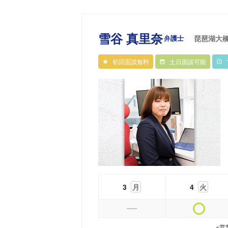
雪谷 真里奈
弁護士
琵琶湖大
初回面談無料
土日面談可能
3
月
4
火
※営