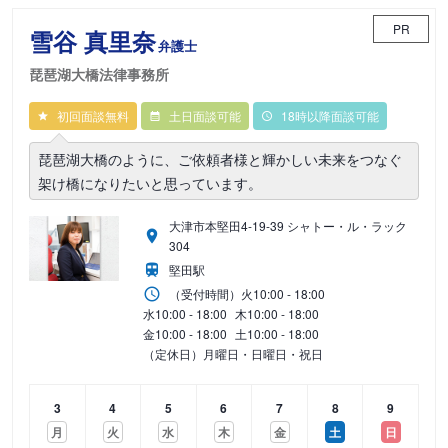
PR
雪谷 真里奈
弁護士
琵琶湖大橋法律事務所
初回面談無料
土日面談可能
18時以降面談可能
琵琶湖大橋のように、ご依頼者様と輝かしい未来をつなぐ
架け橋になりたいと思っています。
大津市本堅田4-19-39 シャトー・ル・ラック
304
堅田駅
（受付時間）
火
10:00 - 18:00
水
10:00 - 18:00
木
10:00 - 18:00
金
10:00 - 18:00
土
10:00 - 18:00
（定休日）月曜日・日曜日・祝日
3
4
5
6
7
8
9
月
火
水
木
金
土
日