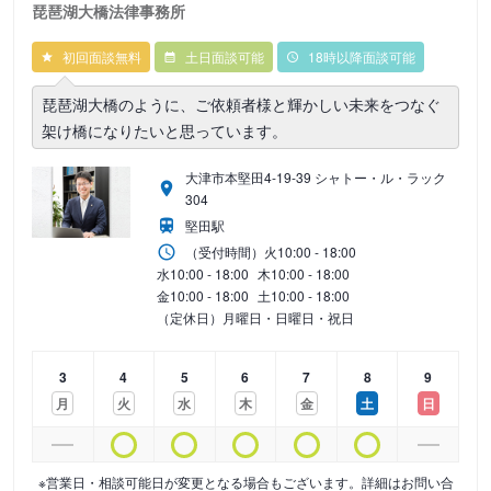
琵琶湖大橋法律事務所
初回面談無料
土日面談可能
18時以降面談可能
琵琶湖大橋のように、ご依頼者様と輝かしい未来をつなぐ
架け橋になりたいと思っています。
大津市本堅田4-19-39 シャトー・ル・ラック
304
堅田駅
（受付時間）
火
10:00 - 18:00
水
10:00 - 18:00
木
10:00 - 18:00
金
10:00 - 18:00
土
10:00 - 18:00
（定休日）月曜日・日曜日・祝日
3
4
5
6
7
8
9
月
火
水
木
金
土
日
※営業日・相談可能日が変更となる場合もございます。詳細はお問い合