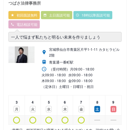
つばさ法律事務所
初回面談無料
土日面談可能
18時以降面談可能
電話相談可能
一人で悩まず私たちと明るい未来を作りましょう
宮城県仙台市青葉区片平1-1-11 カタヒラビル
2階
青葉通一番町駅
（受付時間）
月
09:00 - 18:00
火
09:00 - 18:00
水
09:00 - 18:00
木
09:00 - 18:00
金
09:00 - 18:00
（定休日）土曜日・日曜日・祝日
3
4
5
6
7
8
9
月
火
水
木
金
土
日
※営業日・相談可能日が変更となる場合もございます。詳細はお問い合