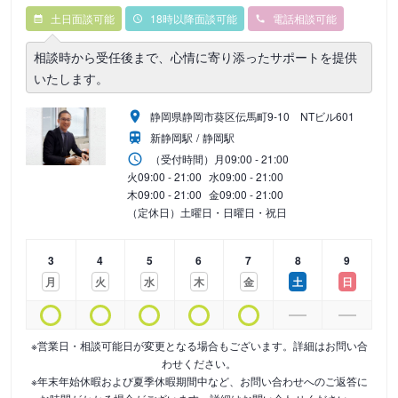
土日面談可能
18時以降面談可能
電話相談可能
相談時から受任後まで、心情に寄り添ったサポートを提供
いたします。
静岡県静岡市葵区伝馬町9‐10 NTビル601
新静岡駅
静岡駅
（受付時間）
月
09:00 - 21:00
火
09:00 - 21:00
水
09:00 - 21:00
木
09:00 - 21:00
金
09:00 - 21:00
（定休日）土曜日・日曜日・祝日
3
4
5
6
7
8
9
月
火
水
木
金
土
日
※営業日・相談可能日が変更となる場合もございます。詳細はお問い合
わせください。
※年末年始休暇および夏季休暇期間中など、お問い合わせへのご返答に