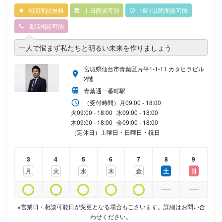
初回面談無料
土日面談可能
18時以降面談可能
電話相談可能
一人で悩まず私たちと明るい未来を作りましょう
宮城県仙台市青葉区片平1-1-11 カタヒラビル
2階
青葉通一番町駅
（受付時間）
月
09:00 - 18:00
火
09:00 - 18:00
水
09:00 - 18:00
木
09:00 - 18:00
金
09:00 - 18:00
（定休日）土曜日・日曜日・祝日
3
4
5
6
7
8
9
月
火
水
木
金
土
日
※営業日・相談可能日が変更となる場合もございます。詳細はお問い合
わせください。