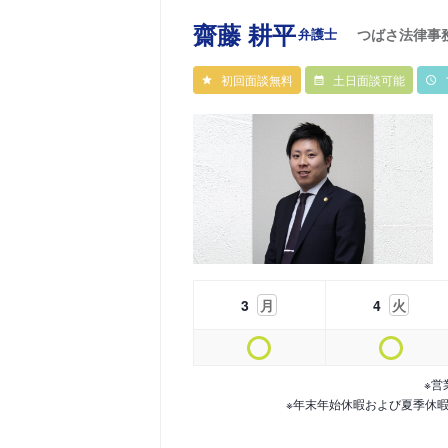
齋藤 耕平
弁護士
つばさ法律事
初回面談無料
土日面談可能
3
月
4
火
※営
※年末年始休暇および夏季休