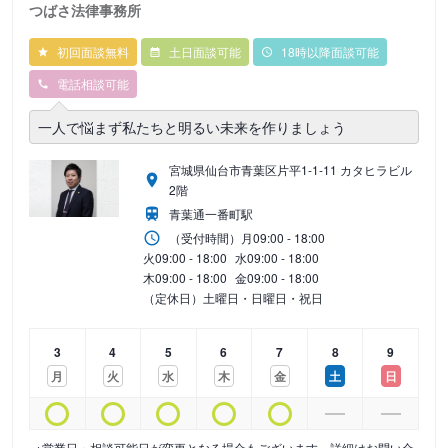
つばさ法律事務所
初回面談無料
土日面談可能
18時以降面談可能
電話相談可能
一人で悩まず私たちと明るい未来を作りましょう
宮城県仙台市青葉区片平1-1-11 カタヒラビル
2階
青葉通一番町駅
（受付時間）
月
09:00 - 18:00
火
09:00 - 18:00
水
09:00 - 18:00
木
09:00 - 18:00
金
09:00 - 18:00
（定休日）土曜日・日曜日・祝日
3
4
5
6
7
8
9
月
火
水
木
金
土
日
※営業日・相談可能日が変更となる場合もございます。詳細はお問い合