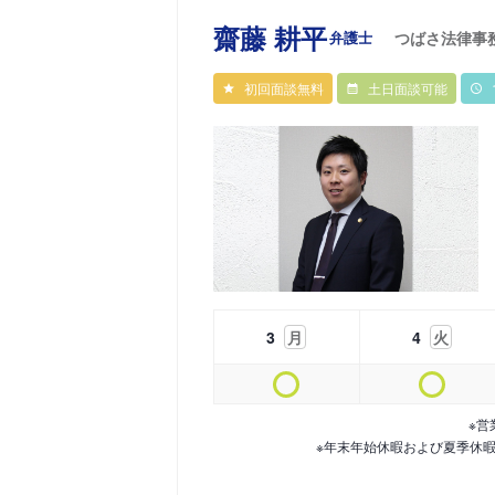
齋藤 耕平
弁護士
つばさ法律事
初回面談無料
土日面談可能
3
月
4
火
※営
※年末年始休暇および夏季休