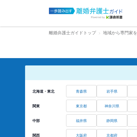
離婚弁護士ガイドトップ
地域から専門家
北海道・東北
青森県
岩手県
関東
東京都
神奈川県
中部
福井県
静岡県
関西
大阪府
京都府