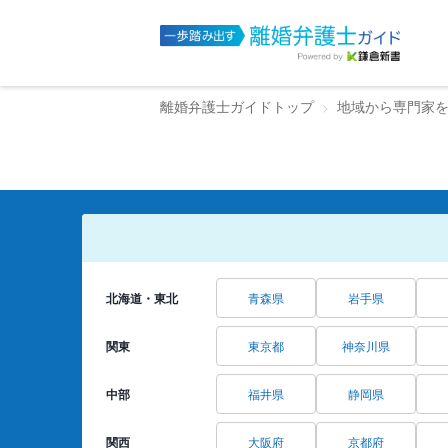
離婚弁護士ガイドトップ
地域から専門家
北海道・東北
青森県
岩手県
関東
東京都
神奈川県
中部
福井県
静岡県
関西
大阪府
京都府