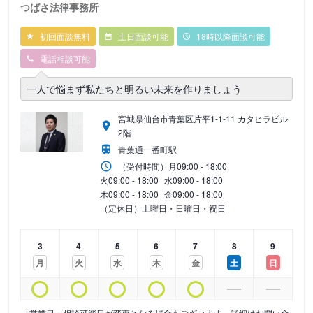
つばさ法律事務所
初回面談無料
土日面談可能
18時以降面談可能
電話相談可能
一人で悩まず私たちと明るい未来を作りましょう
宮城県仙台市青葉区片平1-1-11 カタヒラビル
2階
青葉通一番町駅
（受付時間）
月
09:00 - 18:00
火
09:00 - 18:00
水
09:00 - 18:00
木
09:00 - 18:00
金
09:00 - 18:00
（定休日）土曜日・日曜日・祝日
3
4
5
6
7
8
9
月
火
水
木
金
土
日
※営業日・相談可能日が変更となる場合もございます。詳細はお問い合