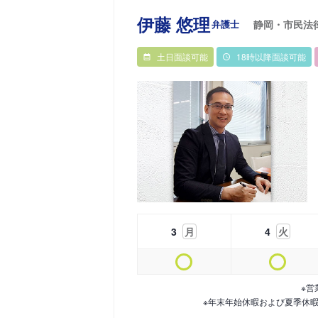
伊藤 悠理
弁護士
静岡・市民法
土日面談可能
18時以降面談可能
3
月
4
火
※営
※年末年始休暇および夏季休