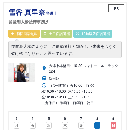
PR
雪谷 真里奈
弁護士
琵琶湖大橋法律事務所
初回面談無料
土日面談可能
18時以降面談可能
琵琶湖大橋のように、ご依頼者様と輝かしい未来をつなぐ
架け橋になりたいと思っています。
大津市本堅田4-19-39 シャトー・ル・ラック
304
堅田駅
（受付時間）
火
10:00 - 18:00
水
10:00 - 18:00
木
10:00 - 18:00
金
10:00 - 18:00
土
10:00 - 18:00
（定休日）月曜日・日曜日・祝日
3
4
5
6
7
8
9
月
火
水
木
金
土
日