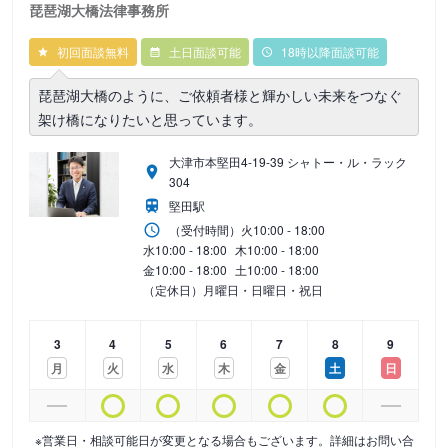
琵琶湖大橋法律事務所
初回面談無料
土日面談可能
18時以降面談可能
琵琶湖大橋のように、ご依頼者様と輝かしい未来をつなぐ
架け橋になりたいと思っています。
大津市本堅田4-19-39 シャトー・ル・ラック
304
堅田駅
（受付時間）
火
10:00 - 18:00
水
10:00 - 18:00
木
10:00 - 18:00
金
10:00 - 18:00
土
10:00 - 18:00
（定休日）月曜日・日曜日・祝日
3
4
5
6
7
8
9
月
火
水
木
金
土
日
※営業日・相談可能日が変更となる場合もございます。詳細はお問い合