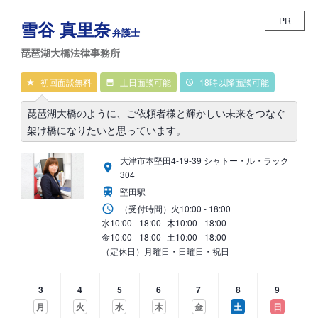
PR
雪谷 真里奈
弁護士
琵琶湖大橋法律事務所
初回面談無料
土日面談可能
18時以降面談可能
琵琶湖大橋のように、ご依頼者様と輝かしい未来をつなぐ
架け橋になりたいと思っています。
大津市本堅田4-19-39 シャトー・ル・ラック
304
堅田駅
（受付時間）
火
10:00 - 18:00
水
10:00 - 18:00
木
10:00 - 18:00
金
10:00 - 18:00
土
10:00 - 18:00
（定休日）月曜日・日曜日・祝日
3
4
5
6
7
8
9
月
火
水
木
金
土
日