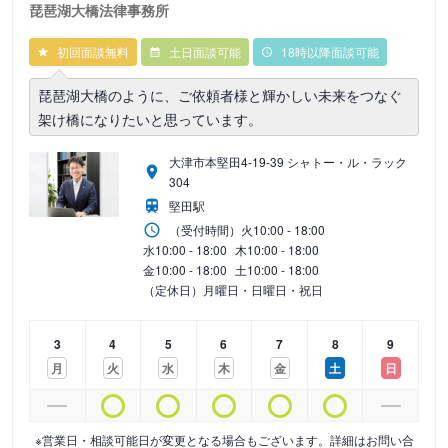
琵琶湖大橋法律事務所
初回面談無料
土日面談可能
18時以降面談可能
琵琶湖大橋のように、ご依頼者様と輝かしい未来をつなぐ
架け橋になりたいと思っています。
大津市本堅田4-19-39 シャトー・ル・ラック
304
堅田駅
（受付時間）
火
10:00 - 18:00
水
10:00 - 18:00
木
10:00 - 18:00
金
10:00 - 18:00
土
10:00 - 18:00
（定休日）月曜日・日曜日・祝日
3
4
5
6
7
8
9
月
火
水
木
金
土
日
※営業日・相談可能日が変更となる場合もございます。詳細はお問い合