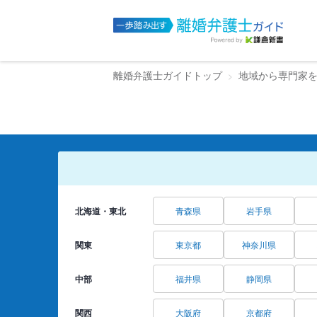
離婚弁護士ガイドトップ
地域から専門家
北海道・東北
青森県
岩手県
関東
東京都
神奈川県
中部
福井県
静岡県
関西
大阪府
京都府