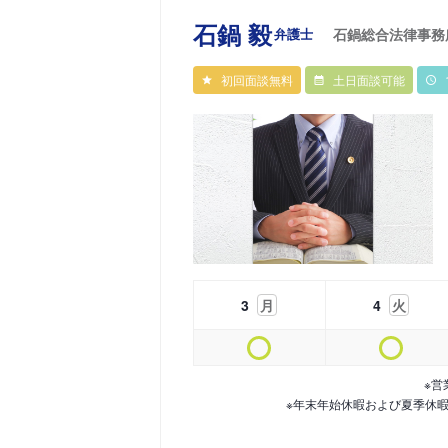
石鍋 毅
弁護士
石鍋総合法律事務
初回面談無料
土日面談可能
3
月
4
火
※営
※年末年始休暇および夏季休