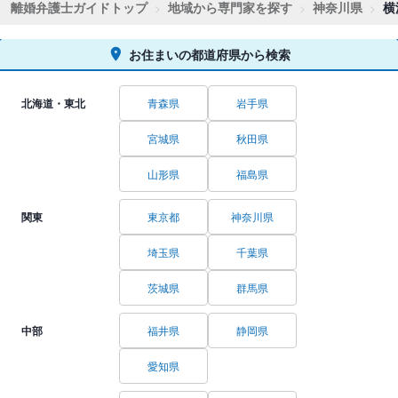
離婚弁護士ガイドトップ
地域から専門家を探す
神奈川県
横
お住まいの都道府県から検索
北海道・東北
青森県
岩手県
宮城県
秋田県
山形県
福島県
関東
東京都
神奈川県
埼玉県
千葉県
茨城県
群馬県
中部
福井県
静岡県
愛知県