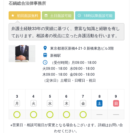
石鍋総合法律事務所
初回面談無料
土日面談可能
18時以降面談可能
弁護士経験33年の実績に基づく、豊富な知識と経験を有し
ております。相談者の視点に立った弁護活動を行います。
東京都港区新橋4-21-3 新橋東急ビル3階
新橋駅
（受付時間）
月
09:00 - 18:00
火
09:00 - 18:00
水
09:00 - 18:00
木
09:00 - 18:00
金
09:00 - 18:00
（定休日）土曜日・日曜日・祝日
3
4
5
6
7
8
9
月
火
水
木
金
土
日
※営業日・相談可能日が変更となる場合もございます。詳細はお問い合
わせください。