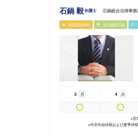
石鍋 毅
弁護士
石鍋総合法律事務
初回面談無料
土日面談可能
3
月
4
火
※営
※年末年始休暇および夏季休