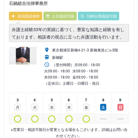
石鍋総合法律事務所
初回面談無料
土日面談可能
18時以降面談可能
弁護士経験33年の実績に基づく、豊富な知識と経験を有し
ております。相談者の視点に立った弁護活動を行います。
東京都港区新橋4-21-3 新橋東急ビル3階
新橋駅
（受付時間）
月
09:00 - 18:00
火
09:00 - 18:00
水
09:00 - 18:00
木
09:00 - 18:00
金
09:00 - 18:00
（定休日）土曜日・日曜日・祝日
3
4
5
6
7
8
9
月
火
水
木
金
土
日
※営業日・相談可能日が変更となる場合もございます。詳細はお問い合
わせください。