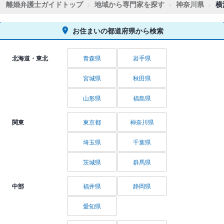
離婚弁護士ガイドトップ
地域から専門家を探す
神奈川県
横
お住まいの都道府県から検索
北海道・東北
青森県
岩手県
宮城県
秋田県
山形県
福島県
関東
東京都
神奈川県
埼玉県
千葉県
茨城県
群馬県
中部
福井県
静岡県
愛知県