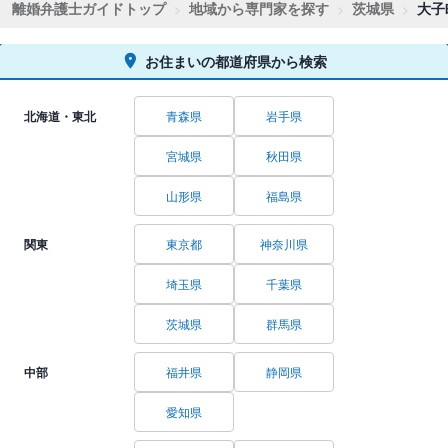
離婚弁護士ガイドトップ
地域から専門家を探す
茨城県
大子
お住まいの都道府県から検索
北海道・東北
青森県
岩手県
宮城県
秋田県
山形県
福島県
関東
東京都
神奈川県
埼玉県
千葉県
茨城県
群馬県
中部
福井県
静岡県
愛知県