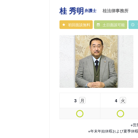
桂 秀明
弁護士
桂法律事務所
初回面談無料
土日面談可能
3
月
4
火
※営
※年末年始休暇および夏季休