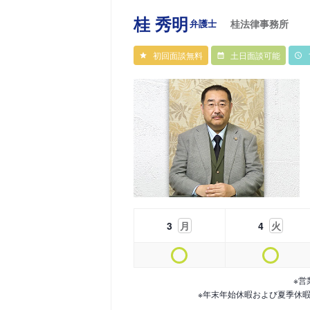
桂 秀明
弁護士
桂法律事務所
初回面談無料
土日面談可能
3
月
4
火
※営
※年末年始休暇および夏季休