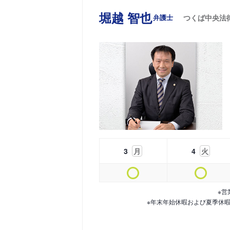
堀越 智也
弁護士
つくば中央法
3
月
4
火
※営
※年末年始休暇および夏季休