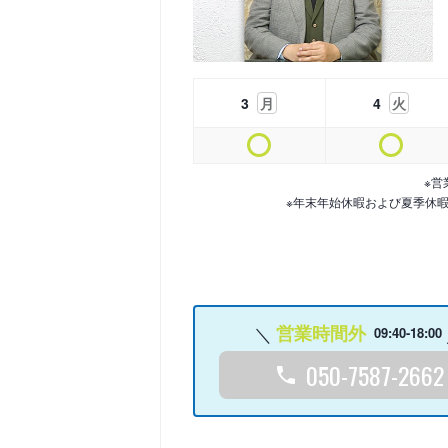
3
月
4
火
※営
※年末年始休暇および夏季休
営業時間外
09:40-18:00
050-7587-2662