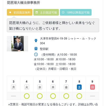
琵琶湖大橋法律事務所
初回面談無料
土日面談可能
18時以降面談可能
琵琶湖大橋のように、ご依頼者様と輝かしい未来をつなぐ
架け橋になりたいと思っています。
大津市本堅田4-19-39 シャトー・ル・ラック
304
堅田駅
（受付時間）
火
10:00 - 18:00
水
10:00 - 18:00
木
10:00 - 18:00
金
10:00 - 18:00
土
10:00 - 18:00
（定休日）月曜日・日曜日・祝日
3
4
5
6
7
8
9
月
火
水
木
金
土
日
※営業日・相談可能日が変更となる場合もございます。詳細はお問い合