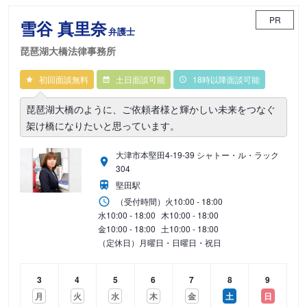
PR
雪谷 真里奈
弁護士
琵琶湖大橋法律事務所
初回面談無料
土日面談可能
18時以降面談可能
琵琶湖大橋のように、ご依頼者様と輝かしい未来をつなぐ
架け橋になりたいと思っています。
大津市本堅田4-19-39 シャトー・ル・ラック
304
堅田駅
（受付時間）
火
10:00 - 18:00
水
10:00 - 18:00
木
10:00 - 18:00
金
10:00 - 18:00
土
10:00 - 18:00
（定休日）月曜日・日曜日・祝日
3
4
5
6
7
8
9
月
火
水
木
金
土
日